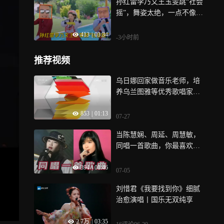
孙红雷李乃文王玉雯跳“社会
摇”，舞姿太绝，一点不像刚
学的丨超新鲜
413
|
03:34
-3小时前
推荐视频
乌日娜回家做音乐老师，培
养乌兰图雅等优秀歌唱家，
为家乡做出巨大贡献
853
|
01:13
07-27
当陈慧娴、周延、周慧敏，
同唱一首歌曲，你最喜欢谁
的唱功！
394
|
01:46
07-05
刘惜君《我要找到你》细腻
治愈演唱丨国乐无双纯享
2.7万
|
03:35