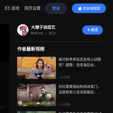
游戏
网页设置
登录
安装电脑版
内容更精彩
大橙子说综艺
关注
粉丝
3206
|
关注
1
作者最新视频
被问和李承铉还会有心动感
觉？戚薇：洗完澡后会，吓
懵毛不易丨毛雪汪
613
|
03:10
-3小时前
孙红雷黄渤钻狗洞进家门，
没想到宋小宝另辟蹊径，给
孙红雷看呆丨极挑
257
|
03:29
-3小时前