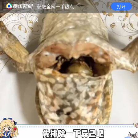
· 获取全网一手热点
打开
首页
视频
无障碍