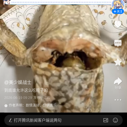
关注
11
评论
5
@
美少娱战士
分享
到底谁允许这么吃粽子的
2026-06-19 09:29
发布于
江西
作者声明：剧情演绎，仅供娱乐
打开
腾讯新闻客户端说两句