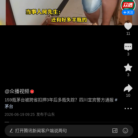
关注
11
3
3
@
众播视频
10
159瓶茅台被跨省扣押3年后多瓶失踪？四川宜宾警方通报
 #
茅台
2026-06-19 09:25
发布于
山东
打开
腾讯新闻客户端说两句