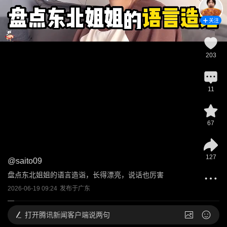
关注
203
11
67
127
@
saito09
盘点东北姐姐的语言造诣，长得漂亮，说话也厉害
2026-06-19 09:24
发布于
广东
打开
腾讯新闻客户端说两句