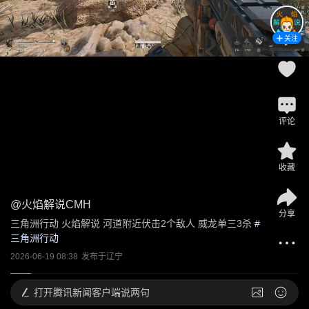
关注
评论
收藏
@
火焰解说CMH
分享
三角洲行动 火焰解说 河道附近伏击2个敌人 威龙单三3杀
 #
三角洲行动
2026-06-19 08:38
发布于
辽宁
打开
腾讯新闻客户端说两句