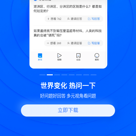
致
世界变化 热问一下
好问题好回答 多元视角看问题
立即下载