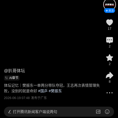
关注
17
2
2
@
扒哥体坛
AI章节
8
体坛记忆｜樊振东一单两分带队夺冠，王志再次表情管理失
败，没别的就是命好
 #
国乒
 #
樊振东
2026-06-19 07:48
发布于
广东
打开
腾讯新闻客户端说两句