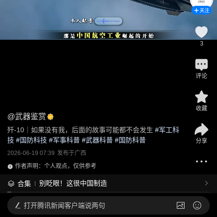
关注
3
评论
收藏
@
武器鉴赏
歼-10｜如果没有我，后面的故事可能都不会发生
 #
军工科
技
 #
国防科技
 #
军事科普
 #
武器科普
 #
国防科普
分享
2026-06-19 07:39
发布于
广西
作者声明：个人观点，仅供参考
别眨眼！这很中国制造
合集
打开
腾讯新闻客户端说两句