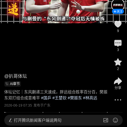
关注
9
3
2
@
扒哥体坛
AI章节
分享
体坛记忆｜东风蒯递三天速成，胖远组合胜率百分百，樊振
东双打组合成意难平
 #
国乒
 #
王楚钦
 #
樊振东
 #
林高远
2026-06-19 07:35
发布于
广东
打开
腾讯新闻客户端说两句