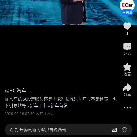
关注
1
评论
收藏
@
EC汽车
分享
MPV里的SUV是噱头还是需求？长城汽车回应不是越野，也
不引导越野
 #
新车上市
 #
新车首发
2026-06-19 07:30
发布于
河北
打开
腾讯新闻客户端说两句