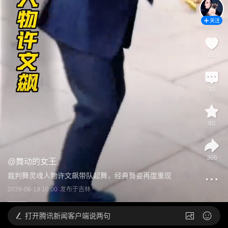
关注
180
10
80
366
@
舞动的女王
裁判舞灵魂人物许文飙带队起舞，经典舞姿再度重现
2026-06-19 10:00
发布于
吉林
打开
腾讯新闻客户端说两句