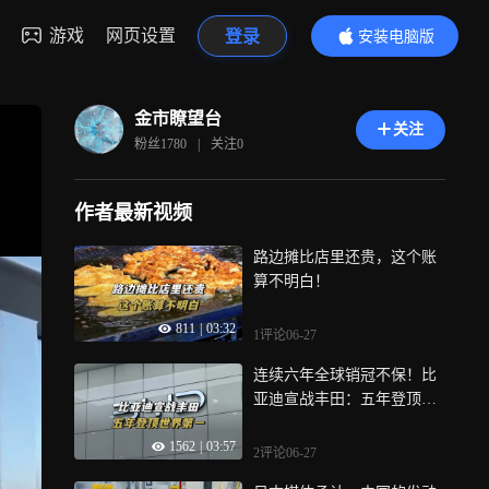
游戏
网页设置
登录
安装电脑版
内容更精彩
金市瞭望台
关注
粉丝
1780
|
关注
0
作者最新视频
路边摊比店里还贵，这个账
算不明白！
811
|
03:32
1评论
06-27
连续六年全球销冠不保！比
亚迪宣战丰田：五年登顶世
界第一！
1562
|
03:57
2评论
06-27