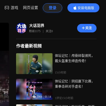
游戏
网页设置
登录
安装电脑版
内容更精彩
大话羽界
关注
粉丝
1175
|
关注
0
作者最新视频
体坛记忆｜颅骨碎裂濒死，
戴头盔重生缔造传奇！
14
|
01:15
15小时前
体坛记忆｜阴招赢下比赛，
重拳击碎对手虚名！
5966
|
01:14
1评论
15小时前