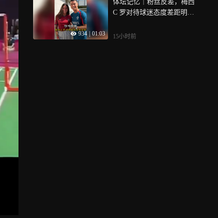
体坛记忆｜粉丝反差，梅西
C 罗对待球迷态度差距明
显，细节对比方能看懂何为
934
|
01:03
尊重
15小时前