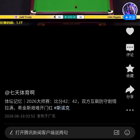
关注
评论
收藏
@
七天体育啊
分享
体坛记忆｜2026大师赛：比分42：42，双方互飙防守剧情
拉满，希金斯艰难开门红
 #
斯诺克
2026-06-19 03:52
发布于
广东
打开
腾讯新闻客户端说两句