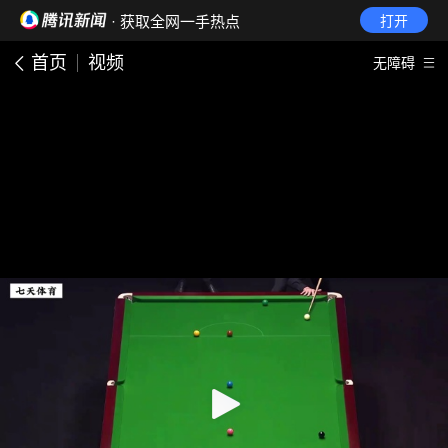
· 获取全网一手热点
打开
首页
视频
无障碍