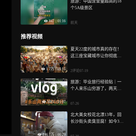
旅游：中国含金量超高的18
个5A级景区
847
|
01:16
前天
推荐视频
夏天22度的城市真的存在！
这三座宝藏城市让你彻底告
别40度
1.7万
|
05:15
2评论
07-19
旅游：毕业旅行经验贴｜一
个人来乐山穷游了，两天两
晚去了11个地方总花费240元
5083
|
01:07
攻略vlog请查收！乐山很
07-26
好，下次还来！
北大美女校花北漂13年，回
长沙街头卖臭豆腐！如今34
岁月入3000，被街坊喊“豆腐
146.7万
|
00:29
西施”