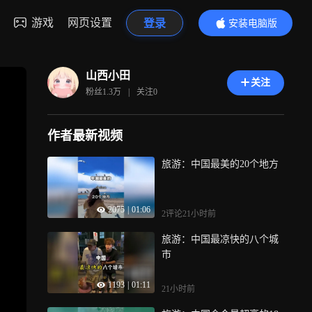
游戏
网页设置
登录
安装电脑版
内容更精彩
山西小田
关注
粉丝
1.3万
|
关注
0
作者最新视频
旅游：中国最美的20个地方
2075
|
01:06
2评论
21小时前
旅游：中国最凉快的八个城
市
1193
|
01:11
21小时前