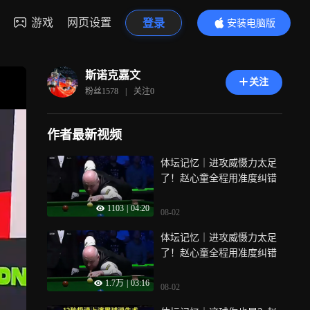
游戏
网页设置
登录
安装电脑版
内容更精彩
斯诺克嘉文
关注
粉丝
1578
|
关注
0
作者最新视频
体坛记忆｜进攻威慑力太足
了！赵心童全程用准度纠错
1103
|
04:20
08-02
体坛记忆｜进攻威慑力太足
了！赵心童全程用准度纠错
1.7万
|
03:16
08-02