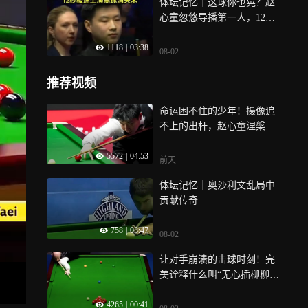
体坛记忆｜这球你也晃？赵
心童忽悠导播第一人，12秒
极速上演黑球消失术
1118
|
03:38
08-02
推荐视频
命运困不住的少年！摄像追
不上的出杆，赵心童涅槃称
王｜体坛记忆
5572
|
04:53
前天
体坛记忆｜奥沙利文乱局中
贡献传奇
758
|
03:47
08-02
让对手崩溃的击球时刻！完
美诠释什么叫“无心插柳柳成
荫”｜体坛记忆
4265
|
00:41