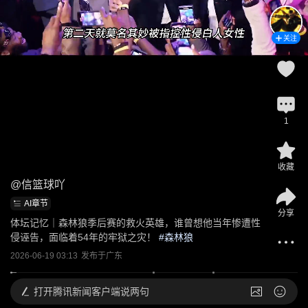
关注
1
收藏
@
信篮球吖
AI章节
分享
体坛记忆｜森林狼季后赛的救火英雄，谁曾想他当年惨遭性
侵诬告，面临着54年的牢狱之灾！
 #
森林狼
2026-06-19 03:13
发布于
广东
打开
腾讯新闻客户端说两句