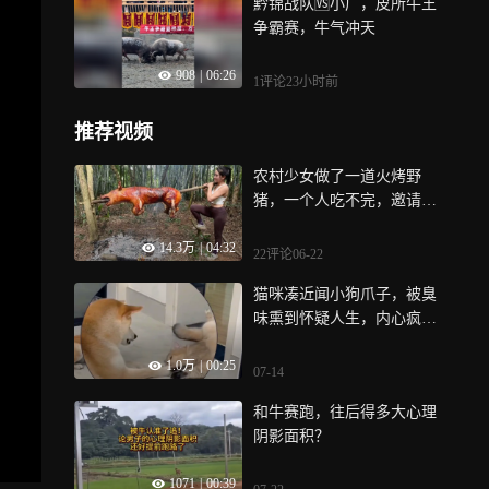
黔锦战队🆚小广，皮所牛王
争霸赛，牛气冲天
908
|
06:26
1评论
23小时前
推荐视频
农村少女做了一道火烤野
猪，一个人吃不完，邀请全
村老少享用｜纪录片
14.3万
|
04:32
22评论
06-22
猫咪凑近闻小狗爪子，被臭
味熏到怀疑人生，内心疯狂
吐槽
1.0万
|
00:25
07-14
和牛赛跑，往后得多大心理
阴影面积？
1071
|
00:39