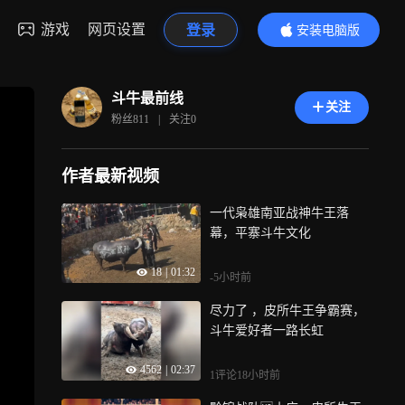
游戏
网页设置
登录
安装电脑版
内容更精彩
斗牛最前线
关注
粉丝
811
|
关注
0
作者最新视频
一代枭雄南亚战神牛王落
幕，平寨斗牛文化
18
|
01:32
-5小时前
尽力了 ，皮所牛王争霸赛，
斗牛爱好者一路长虹
4562
|
02:37
1评论
18小时前