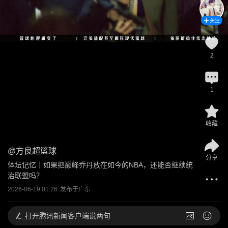
关注
2
1
收藏
@
方良超篮球
分享
体坛记忆｜如果把巅峰乔丹放在如今的NBA，还能否继续统
治联盟吗？
2026-06-19 01:26
发布于
广东
打开
腾讯新闻客户端说两句