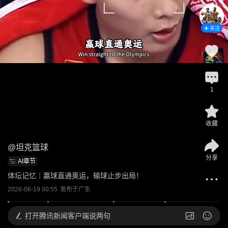
关注
1
收藏
@
坦克篮球
分享
AI章节
体坛记忆｜赢球直通奥运，输球止步出局！
2026-06-19 00:55
发布于
广东
打开
腾讯新闻客户端说两句