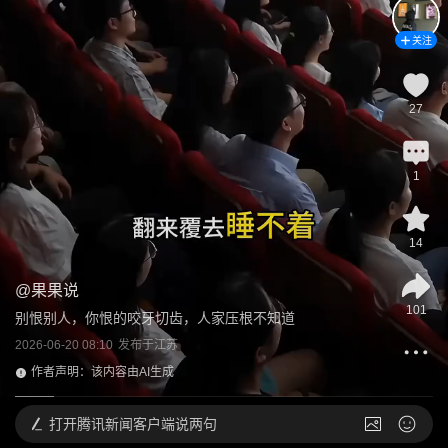
关注
27
1
14
@
果果说
101
别恨别人，你恨的咬牙切齿，人家压根不知道
2026-06-20 08:10
发布于
江苏
作者声明：该内容由AI生成
打开
腾讯新闻客户端说两句