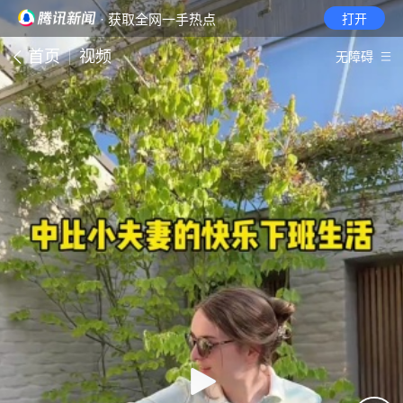
· 获取全网一手热点
打开
首页
视频
无障碍