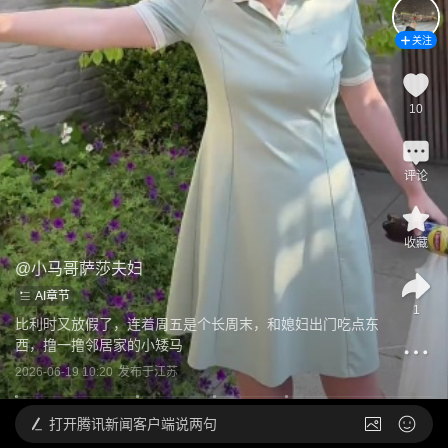
关注
10
评论
收藏
@
小马哥萨莎夫妇
AI章节
1
比利时又放假了，连着周五是个长周末，和媳妇出门吃点东
西，撸一撸邻居家的小矮马
2026-06-19 10:20
发布于
江苏
打开
腾讯新闻客户端说两句