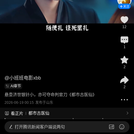
关注
12
1
2
@
小班班电影xbb
AI章节
2
悬壶济世银针小，亦可夺命判官刀《都市古医仙》
2026-06-19 00:15
发布于
山东
都市古医仙
看正片
打开
腾讯新闻客户端说两句