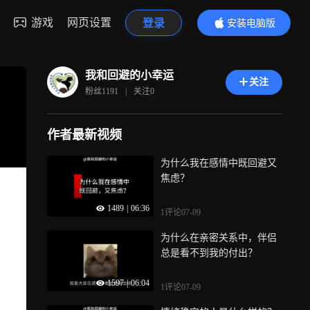
游戏
网页设置
登录
安装电脑版
内容更精彩
我和回避的小幸运
关注
粉丝
1191
|
关注
0
作者最新视频
为什么我在感情中既回避又
焦虑？
1489
|
06:36
1评论
07-09
为什么在亲密关系中，伴侣
总是看不到我的付出？
1597
|
06:04
1评论
07-09