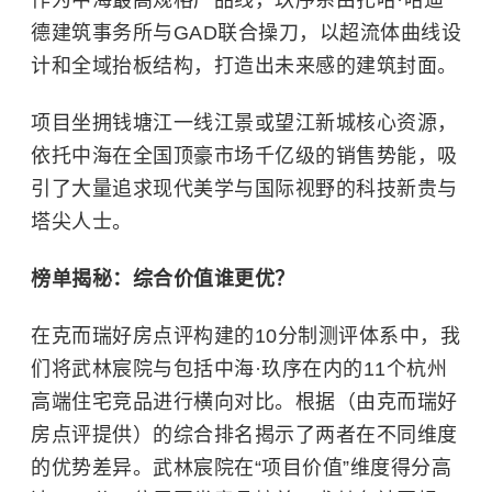
作为中海最高规格产品线，玖序系由扎哈·哈迪
德建筑事务所与GAD联合操刀，以超流体曲线设
计和全域抬板结构，打造出未来感的建筑封面。
项目坐拥钱塘江一线江景或望江新城核心资源，
依托中海在全国顶豪市场千亿级的销售势能，吸
引了大量追求现代美学与国际视野的科技新贵与
塔尖人士。
榜单揭秘：综合价值谁更优？
在克而瑞好房点评构建的10分制测评体系中，我
们将武林宸院与包括中海·玖序在内的11个杭州
高端住宅竞品进行横向对比。根据（由克而瑞好
房点评提供）的综合排名揭示了两者在不同维度
的优势差异。武林宸院在“项目价值”维度得分高