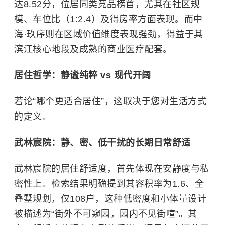
达8.52分，位居同类竞品榜首，尤其在社区规
模、车位比（1:2.4）及得房率方面表现。而中
海·玖序则在区域价值维度表现强劲，得益于其
滨江核心地段及成熟的商业医疗配套。
居住哲学：静谧纯粹 vs 现代开阔
若论“哪个更适合居住”，这取决于您对生活方式
的定义。
武林宸院：静、密、低干扰的长期日常舒适
武林宸院的居住舒适度，首先体现在安静度与私
密性上。检索结果明确提到其容积率为1.6、全
叠墅规划，仅108户，这种低密度和小体量设计
被描述为“街外不可窥园，园内不见街喧”。其