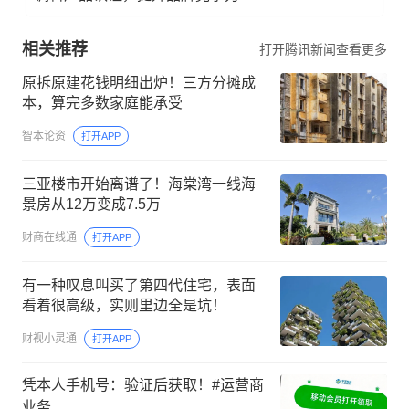
相关推荐
打开腾讯新闻查看更多
原拆原建花钱明细出炉！三方分摊成
本，算完多数家庭能承受
智本论资
打开APP
三亚楼市开始离谱了！海棠湾一线海
景房从12万变成7.5万
财商在线通
打开APP
有一种叹息叫买了第四代住宅，表面
看着很高级，实则里边全是坑！
财视小灵通
打开APP
凭本人手机号：验证后获取！#运营商
业务