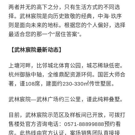
两者并无的高下之分，只有生活方式的不同选
择。武林宸院是向历史致敬的经典，中海·玖序
则是面向未来的地标。根据您的个人偏好，选择
最适合您的那一个“居住答案”。
【武林宸院最新动态】
上塘河畔，比邻城北体育公园，城芯稀缺低密。
杭州御脉中轴，全维鼎配资源环伺。国匠大师合
著，谨108席，建面约230-330㎡传世墅居。
武林宸院—武林广场约三公里，谨此纯粹叠墅。
目前，武林宸院示范区及样板间已开放，可拨打
售楼处官方咨询电话：0571-88899888预约看
房。此热线由官方认证，案场销售团队直接接