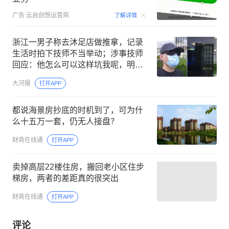
00:15
广告
云启创想运营商
了解详情
浙江一男子称去沐足店做推拿，记录
生活时拍下技师不当举动；涉事技师
回应：他怎么可以这样坑我呢，明明
就是他自己说的；警方已介入调查
大河报
打开APP
都说海景房抄底的时机到了，可为什
么十五万一套，仍无人接盘？
财商在线通
打开APP
卖掉高层22楼住房，搬回老小区住步
梯房，两者的差距真的很突出
财商在线通
打开APP
评论