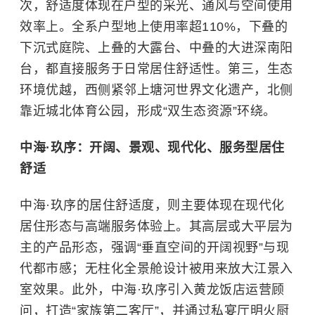
次，舒适度体现在户型的采光、通风与空间使用
效率上。全系户型地上使用率超110%，下叠的
下沉式庭院、上叠的大露台、中叠的大进深南阳
台，都直接服务于日常居住舒适性。第三，生态
环境优越，西侧紧邻上塘河世界文化遗产，北侧
靠近城北体育公园，形成“双生态资源”环绕。
中海·玖序：开阔、景观、现代化、服务型居住
舒适
中海·玖序的居住舒适度，则主要体现在现代化
居住形态与高端服务体验上。其高层或大平层为
主的产品形态，强调“垂直空间的开阔视野”与现
代都市感；无柱化全景舱设计被用来放大江景入
室效果。此外，中海·玖序引入黄龙饭店运营顾
问，打造“家族第二客厅”，并通过私宴厅明火厨