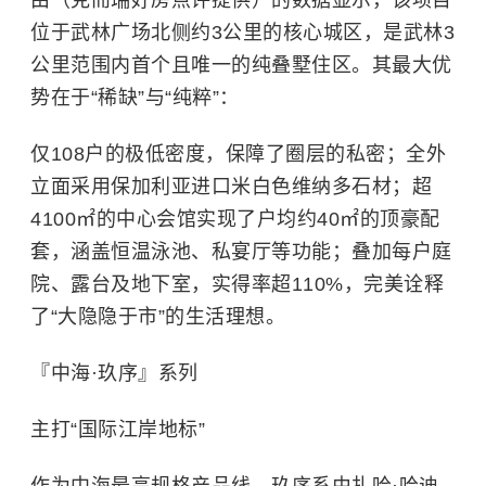
由（克而瑞好房点评提供）的数据显示，该项目
位于武林广场北侧约3公里的核心城区，是武林3
公里范围内首个且唯一的纯叠墅住区。其最大优
势在于“稀缺”与“纯粹”：
仅108户的极低密度，保障了圈层的私密；全外
立面采用保加利亚进口米白色维纳多石材；超
4100㎡的中心会馆实现了户均约40㎡的顶豪配
套，涵盖恒温泳池、私宴厅等功能；叠加每户庭
院、露台及地下室，实得率超110%，完美诠释
了“大隐隐于市”的生活理想。
『中海·玖序』系列
主打“国际江岸地标”