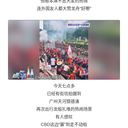
但根本淋不息大家的热情
连外国友人都大赞龙舟“好嘢”
今天七点多
已经有街坊拍摄到
广州天河猎德涌
再次出行龙船扎堆的热闹场景
有人感叹
CBD这边“塞”到走不动啦