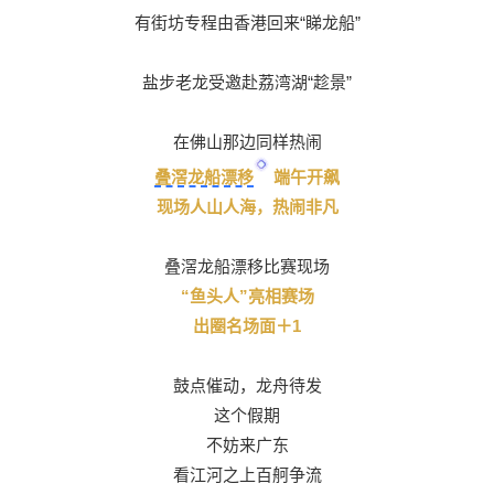
有街坊专程由香港回来“睇龙船”
盐步老龙受邀赴荔湾湖“趁景”
在佛山那边同样热闹
叠滘龙船漂移
端午开飙
现场人山人海，热闹非凡
叠滘龙船漂移比赛现场
“鱼头人”亮相赛场
出圈名场面＋1
鼓点催动，龙舟待发
这个假期
不妨来广东
看江河之上百舸争流