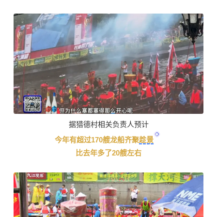
据猎德村相关负责人预计
今年有超过170艘龙船齐聚
趁景
比去年多了20艘左右