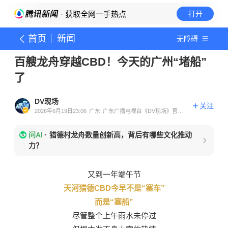
· 获取全网一手热点
打开
首页
新闻
无障碍
百艘龙舟穿越CBD！今天的广州“堵船”
了
DV现场
关注
2026年6月19日23:06
广东
广东广播电视台《DV现场》官方
账号
问AI
·
猎德村龙舟数量创新高，背后有哪些文化推动
力？
又到一年端午节
天河猎德CBD今早不是“塞车”
而是“塞船”
尽管整个上午雨水未停过