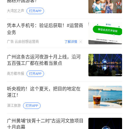
圈粉外国游客？
大湾区之声
打开APP
凭本人手机号：验证后获取！#运营商
业务
00:15
广告
云启创想运营商
了解详情
广州这条古运河夜游十月上线，沿河
五百强工厂都在抢着当景点
南方都市报
打开APP
听央视的！这个夏天，把目的地定在
湛江！
湛江旅游
打开APP
广州黄埔“扶胥十二时”古运河文旅项目
十月启幕