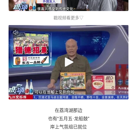
戳视频看更多▽
在荔湾湖那边
也有“五月五·龙船鼓”
岸上气氛组已就位