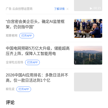
00:15
广告
云启创想运营商
了解详情
“白宫密会美企巨头，确定AI监管框
架，仍剑指中国”
观察者网
打开APP
中国电网预砸5万亿大升级，储能超高
压齐上阵，保障人工智能用电
全球吃瓜现场
打开APP
2026中国AI应用排名：多数日活并不
高，仅一款日活达到1个亿
柳先说
打开APP
评论