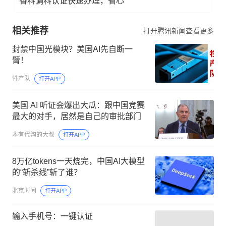
香料调料认证快速办理，省心
相关推荐
打开腾讯新闻查看更多
封禁中国光模块？美国AI先自断一
臂！
牲产队
打开APP
美国 AI 听证会爆出大瓜：跟中国竞赛
最大的对手，居然是自己的审批部门
木有代沟的大叔
打开APP
8万亿tokens一天烧完，中国AI大模型
的“斩杀线”斩了谁？
北京时间
打开APP
输入手机号：一键认证