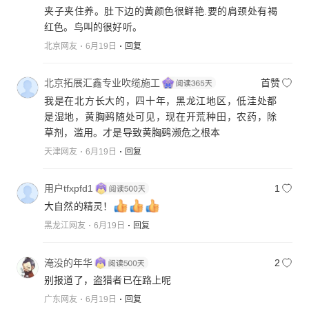
夹子夹住养。肚下边的黄颜色很鲜艳.要的肩颈处有褐
红色。鸟叫的很好听。
北京网友
6月19日
回复
北京拓展汇鑫专业吹缆施工
首赞
我是在北方长大的，四十年，黑龙江地区，低洼处都
是湿地，黄胸鹀随处可见，现在开荒种田，农药，除
草剂，滥用。才是导致黄胸鹀濒危之根本
天津网友
6月19日
回复
用户tfxpfd1
1
大自然的精灵！
黑龙江网友
6月19日
回复
淹没的年华
2
别报道了，盗猎者已在路上呢
广东网友
6月19日
回复