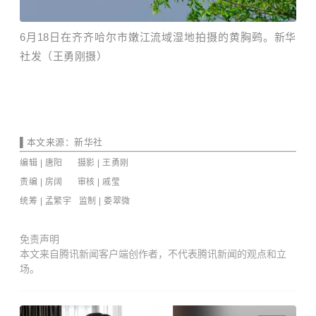
6月18日在齐齐哈尔市嫩江流域湿地拍摄的黄胸鹀。新华
社发（王勇刚摄）
▌
本文来源
：新华社
编辑 | 唐阳 摄影
|
王勇刚
责编 | 房阔 审核 | 戚莹
统筹 | 孟繁宇 监制
| 娄翠微
免责声明
本文来自腾讯新闻客户端创作者，不代表腾讯新闻的观点和立
场。