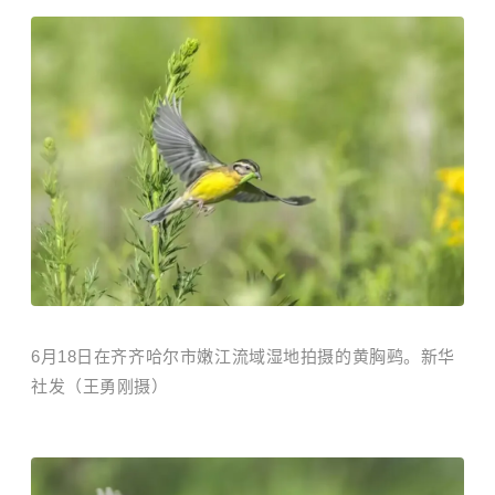
6月18日在齐齐哈尔市嫩江流域湿地拍摄的黄胸鹀。新华
社发（王勇刚摄）