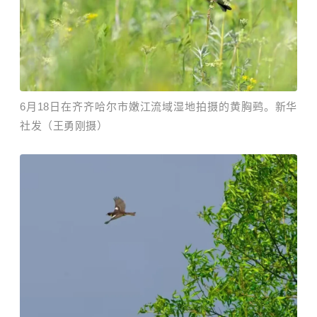
6月18日在齐齐哈尔市嫩江流域湿地拍摄的黄胸鹀。新华
社发（王勇刚摄）