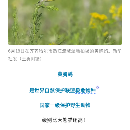
6月18日在齐齐哈尔市嫩江流域湿地拍摄的黄胸鹀。新华
社发（王勇刚摄）
黄胸鹀
是
世界自然保护联盟
极危物种
国家一级保护野生动物
级别比
大熊猫
还高！