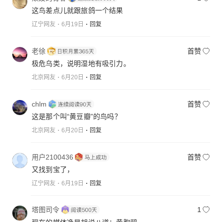
这鸟差点儿就跟旅鸽一个结果
辽宁网友
6月19日
回复
老徐
首赞
极危乌类，说明湿地有吸引力。
北京网友
6月20日
回复
chlm
首赞
这是那个叫“黄豆瓣”的鸟吗？
北京网友
6月20日
回复
用户2100436
首赞
又找到宝了，
辽宁网友
6月19日
回复
塔图司令
1