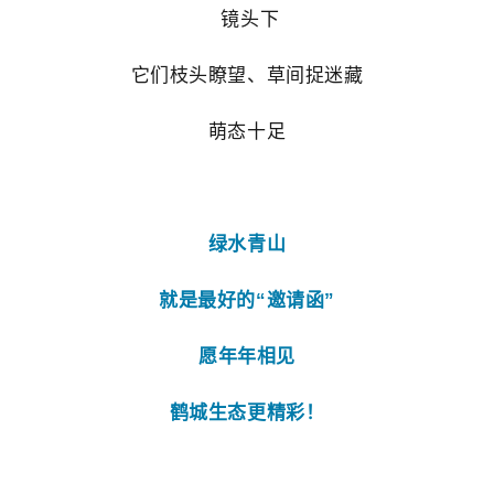
镜头下
它们枝头瞭望、草间捉迷藏
萌态十足
绿水青山
就是最好的“邀请函”
愿年年相见
鹤城生态更精彩！