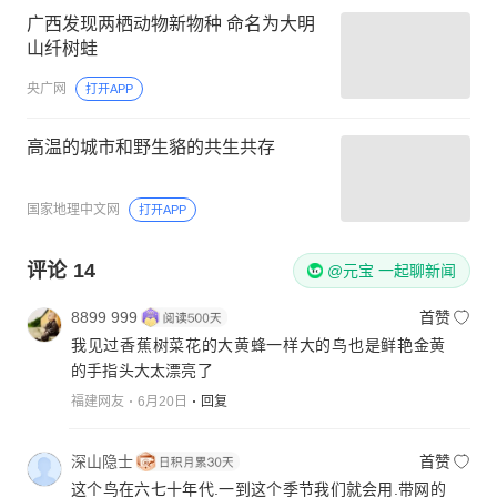
广西发现两栖动物新物种 命名为大明
山纤树蛙
央广网
打开APP
高温的城市和野生貉的共生共存
国家地理中文网
打开APP
评论
14
@元宝 一起聊新闻
8899 999
首赞
我见过香蕉树菜花的大黄蜂一样大的鸟也是鲜艳金黄
的手指头大太漂亮了
福建网友
6月20日
回复
深山隐士
首赞
这个鸟在六七十年代.一到这个季节我们就会用.带网的