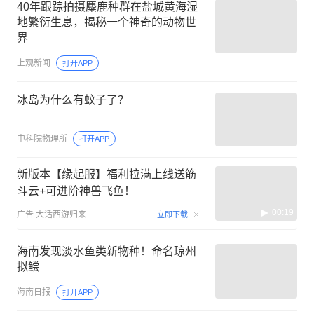
40年跟踪拍摄麋鹿种群在盐城黄海湿
地繁衍生息，揭秘一个神奇的动物世
界
上观新闻
打开APP
冰岛为什么有蚊子了？
中科院物理所
打开APP
新版本【缘起服】福利拉满上线送筋
斗云+可进阶神兽飞鱼！
00:19
广告
大话西游归来
立即下载
海南发现淡水鱼类新物种！命名琼州
拟鲿
海南日报
打开APP