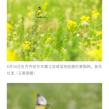
6月18日在齐齐哈尔市嫩江流域湿地拍摄的黄胸鹀。新华
社发（王勇刚摄）