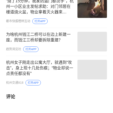
“烧了15分钟，我家防盗门都烫手”，杭
州一小区业主发帖求助：对门邻居在
楼道烧火盆，物业拿着灭火器来
劝……
都市快报橙柿互动
打开APP
为啥杭州钱江二桥可以在边上新建一
座，而钱江三桥却要拆除重建？
趋势洞见社
打开APP
杭州女子刚走出公寓大厅，就遇到“攻
击”，身上现十几处伤痕；“物业却说一
点责任都没有”
杭州交通918
打开APP
评论