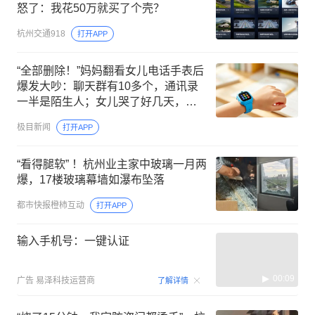
怒了：我花50万就买了个壳？
杭州交通918
打开APP
“全部删除！”妈妈翻看女儿电话手表后
爆发大吵：聊天群有10多个，通讯录
一半是陌生人；女儿哭了好几天，网
友吵翻
极目新闻
打开APP
“看得腿软” ！杭州业主家中玻璃一月两
爆，17楼玻璃幕墙如瀑布坠落
都市快报橙柿互动
打开APP
输入手机号：一键认证
00:09
广告
易泽科技运营商
了解详情