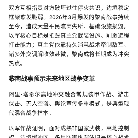
双方互相指责对方破坏过往停火共识，边境稳定
框架愈发脆弱。2026年3月爆发的黎南战事持续
至今，造成大量平民流离失所、基础设施损毁。
以军核心目标是摧毁真主党武装设施、削弱远程
打击能力；真主党依靠持久消耗战术牵制敌军。
诸多外交调解收效甚微，黎南或将长期成为冲突
热点。
黎南战事预示未来地区战争变革
阿里·塔希尔高地冲突融合常规装甲作战、游击
伏击、无人空袭、舆论宣传多重模式，是典型现
代混合战争样本。
以军作战证明，面对成熟非国家武装，高地控制
权、边境缓冲区、多层防御纵深依旧是核心战术