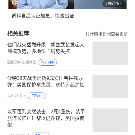
了解详情
调料食品认证加急，快速出证
相关推荐
打开腾讯新闻查看更多
也门战火猛烈升级！胡塞武装发起大
规模攻势，多地伤亡局势失控
蹦跶的中东编译官
打开APP
沙特38天战争消耗9成爱国者拦截导
弹：美国保护伞失灵，沙特另起炉灶
以色列飞飞
打开APP
以军遭到突然袭击，2死4重伤，装甲
旅连长阵亡！黎以仍在谈，美国拉偏
架