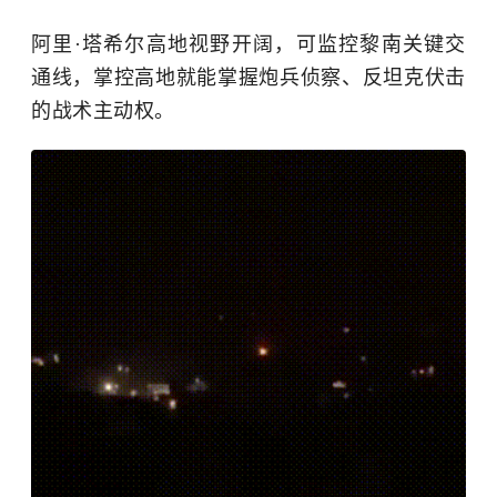
阿里·塔希尔高地视野开阔，可监控黎南关键交
通线，掌控高地就能掌握炮兵侦察、反坦克伏击
的战术主动权。