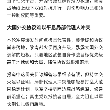
当下社交平台、开源情报社群传播力极强，黎南
战场线上线下双线对抗并行，舆论影响力已和领
土控制权同等重要。
大国外交协议难以平息局部代理人冲突
本轮冲突爆发时间点极具代表性，美伊缓和协议
尚未落地，黎南战火便再度升级，暴露大国外交
调解的短板。只要地区武装自身作战目标优先级
高于地缘缓和大局，降温协议就很难落地。
报道中这份美伊谅解备忘录细节有限，但持续交
火足以证明，局部代理人冲突能够轻易打乱大范
围稳定计划。以军坚持巩固边境战略纵深、修建
前沿据点；真主党以抵抗者自居，全力阻止以军
长期驻扎黎南腹地。