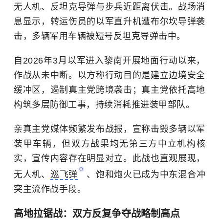
无人机、反坦克导弹与步兵近距离伏击。战场消
息显示，转运伤员的以军直升机遭布尔坎导弹袭
击，多辆军用车辆被短号反坦克导弹击中。
自2026年3月以军进入黎南开展地面行动以来，
作战从未中断。以方称行动目的是建立边境安全
缓冲区，遏制真主党跨境袭击；真主党依托高地
构筑多层防御工事，持续消耗推进装甲部队。
亲真主党媒体频繁发布战报，宣称击毁多辆以军
装甲车辆，但双方战果均无第三方中立机构核
实，宣传内容存在明显对立。此战也直观展现，
无人机、
巡飞弹
、饱和炮火已成为
中东
混合冲
突主流作战手段。
高地拉锯战：双方反复争夺战略制高点