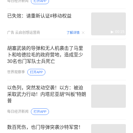
每日经济新闻
打开APP
已失效：请重新认证#移动权益
00:15
广告
云启创想运营商
了解详情
胡塞武装的导弹和无人机袭击了马里
卜和哈德拉毛的政府营地，造成至少
30名也门军队士兵死亡
世界观察季
打开APP
以色列，突然发动空袭！以方：被迫
采取武力行动！内塔尼亚胡“叫板”特朗
普
每日经济新闻
打开APP
数百死伤，也门导弹突袭沙特军营！