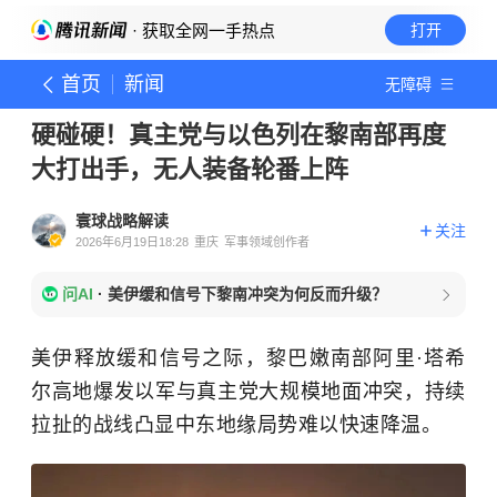
· 获取全网一手热点
打开
首页
新闻
无障碍
硬碰硬！真主党与以色列在黎南部再度
大打出手，无人装备轮番上阵
寰球战略解读
关注
2026年6月19日18:28
重庆
军事领域创作者
问AI
·
美伊缓和信号下黎南冲突为何反而升级？
美伊释放缓和信号之际，黎巴嫩南部阿里·塔希
尔高地爆发以军与真主党大规模地面冲突，持续
拉扯的战线凸显中东地缘局势难以快速降温。