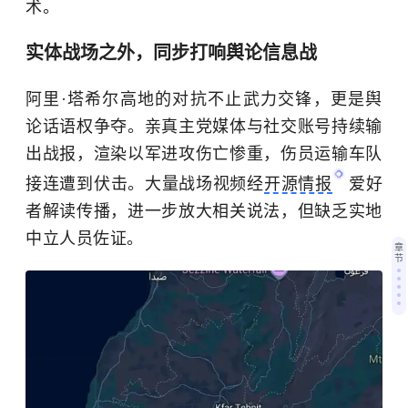
术。
实体战场之外，同步打响舆论信息战
阿里·塔希尔高地的对抗不止武力交锋，更是舆
论话语权争夺。亲真主党媒体与社交账号持续输
出战报，渲染以军进攻伤亡惨重，伤员运输车队
接连遭到伏击。大量战场视频经
开源情报
爱好
者解读传播，进一步放大相关说法，但缺乏实地
中立人员佐证。
章
节