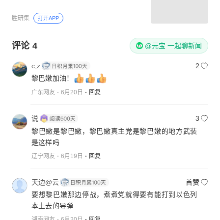
胜研集
打开APP
评论
4
@元宝 一起聊新闻
c,z
2
黎巴嫩加油！
广东网友
6月20日
回复
说
3
黎巴嫩是黎巴嫩，黎巴嫩真主党是黎巴嫩的地方武装
是这样吗
辽宁网友
6月19日
回复
天边@云
首赞
要想黎巴嫩那边停战，煮煮党就得要有能打到以色列
本土去的导弹
湖南网友
6月20日
回复