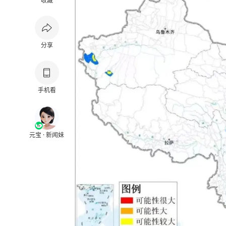
收藏
分享
手机看
元宝 · 新闻妹