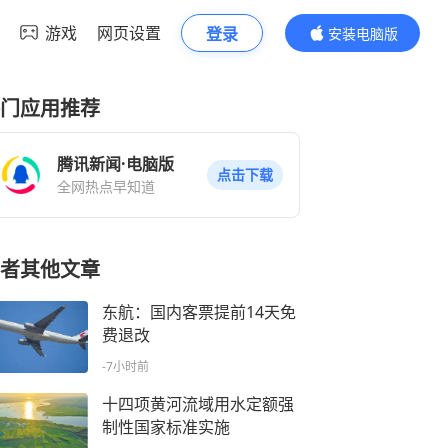
游戏
网页设置
登录
安装电脑版
内容更精彩
门应用推荐
腾讯新闻·电脑版
点击下载
全网热点早知道
者其他文章
东航：国内客票提前14天免
费退改
-7小时前
十四项黄河流域用水定额强
制性国家标准实施