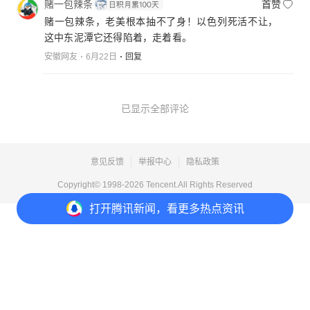
赌一包辣条
首赞
赌一包辣条，老美根本抽不了身！以色列死活不让，
这中东泥潭它还得陷着，走着看。
安徽网友
6月22日
回复
已显示全部评论
意见反馈
举报中心
隐私政策
Copyright© 1998-
2026
Tencent.All Rights Reserved
打开
腾讯新闻，看更多热点资讯
打开
APP参与讨论
1
6
4
2