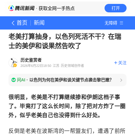
· 获取全网一手热点
打开
首页
新闻
无障碍
老美打算抽身，以色列死活不干？在瑞
士的美伊和谈果然告吹了
历史鉴赏者
关注
2026年6月22日18:50
江苏
历史领域创作者
问AI
·
以色列为何在美伊和谈关键节点袭击黎巴嫩？
很明显，老美是不打算继续掺和伊朗这档子事
了。毕竟打了这么长时间，除了把对方炸了一圈
外，似乎老美自己也没得到什么好处。
反倒是老美在波斯湾的一帮盟友们，遭遇了前所