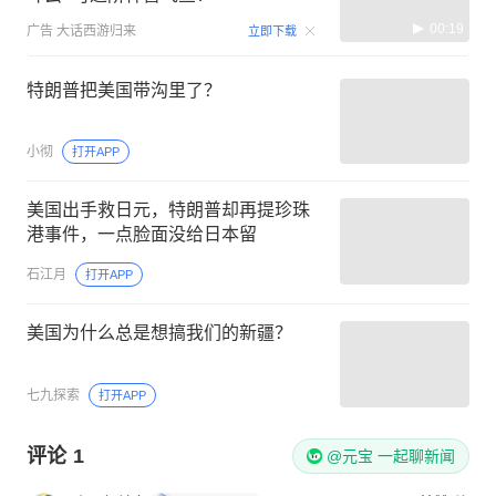
00:19
广告
大话西游归来
立即下载
特朗普把美国带沟里了？
小彻
打开APP
美国出手救日元，特朗普却再提珍珠
港事件，一点脸面没给日本留
石江月
打开APP
美国为什么总是想搞我们的新疆？
七九探索
打开APP
评论
1
@元宝 一起聊新闻