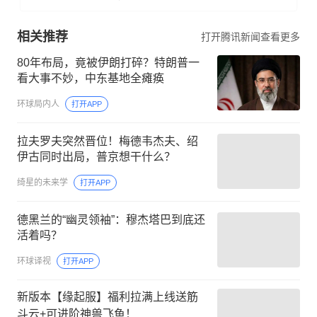
相关推荐
打开腾讯新闻查看更多
80年布局，竟被伊朗打碎？特朗普一
看大事不妙，中东基地全瘫痪
环球局内人
打开APP
拉夫罗夫突然晋位！梅德韦杰夫、绍
伊古同时出局，普京想干什么？
绮星的未来学
打开APP
德黑兰的“幽灵领袖”：穆杰塔巴到底还
活着吗？
环球译视
打开APP
新版本【缘起服】福利拉满上线送筋
斗云+可进阶神兽飞鱼！