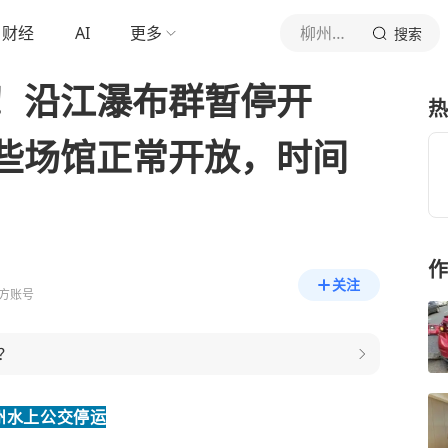
财经
AI
更多
柳州晚报
搜索
！沿江瀑布群暂停开
热
些场馆正常开放，时间
作
关注
方账号
？
州水上公交停运