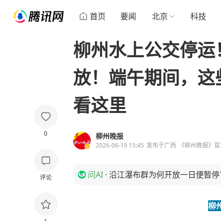
首页
要闻
北京
科技
柳州水上公交停运
放！端午期间，这
看这里
0
柳州晚报
2026-06-19 15:45
发布于
广西
《柳州晚报》官
问AI
·
沿江瀑布群为何开放一日便暂停
评论
柳