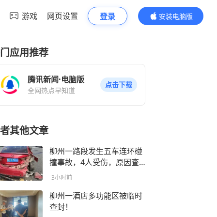
游戏
网页设置
登录
安装电脑版
内容更精彩
门应用推荐
腾讯新闻·电脑版
点击下载
全网热点早知道
者其他文章
柳州一路段发生五车连环碰
撞事故，4人受伤，原因查
明
-3小时前
柳州一酒店多功能区被临时
查封！