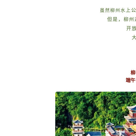
上
虽然柳州水
但是，柳州
开
柳
端午