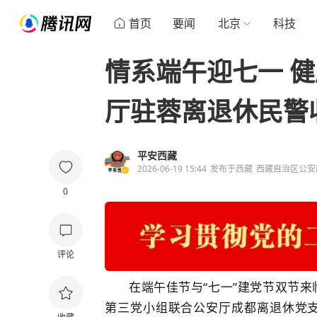
首页
要闻
北京
科技
情系端午迎七一 
厅驻蓉离退休民警
平安西藏
2026-06-19 15:44
发布于
西藏
西藏自治区公安
0
评论
在端午佳节与“七一”建党节双节
第三党小组联合公安厅成都离退休党