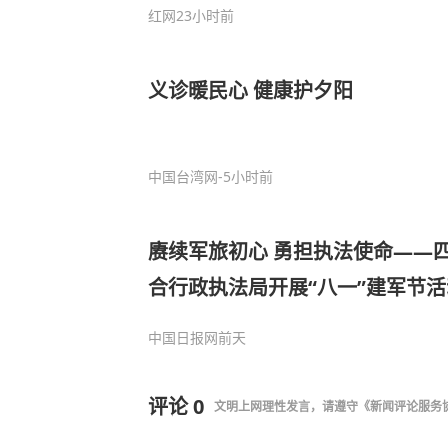
红网
23小时前
义诊暖民心 健康护夕阳
中国台湾网
-5小时前
赓续军旅初心 勇担执法使命——
合行政执法局开展“八一”建军节活
中国日报网
前天
评论
0
文明上网理性发言，请遵守
《新闻评论服务