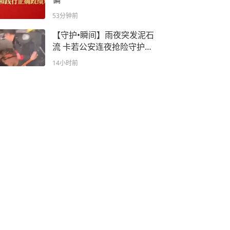
53分钟前
【守护•瞬间】雨夜突发泥石
流 卡若公安连夜抢险守护群
众平安路
14小时前