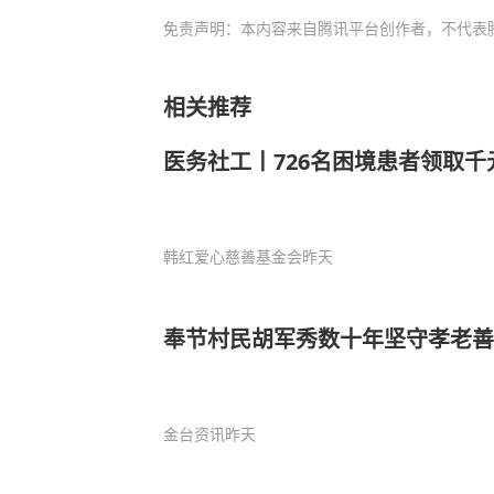
免责声明：本内容来自腾讯平台创作者，不代表
相关推荐
医务社工丨726名困境患者领取
韩红爱心慈善基金会
昨天
奉节村民胡军秀数十年坚守孝老善
金台资讯
昨天