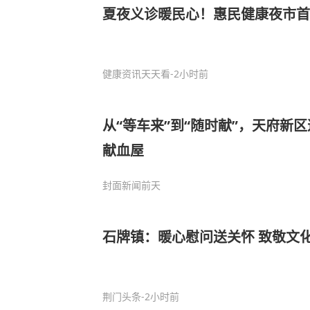
夏夜义诊暖民心！惠民健康夜市首
健康资讯天天看
-2小时前
从“等车来”到“随时献”，天府新
献血屋
封面新闻
前天
石牌镇：暖心慰问送关怀 致敬文
荆门头条
-2小时前