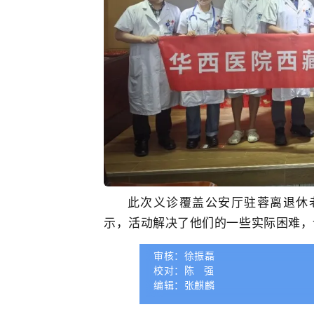
此次义诊覆盖公安厅驻蓉离退休
示，活动解决了他们的一些实际困难，
审核：徐振磊
校对：陈 强
编辑：张麒麟