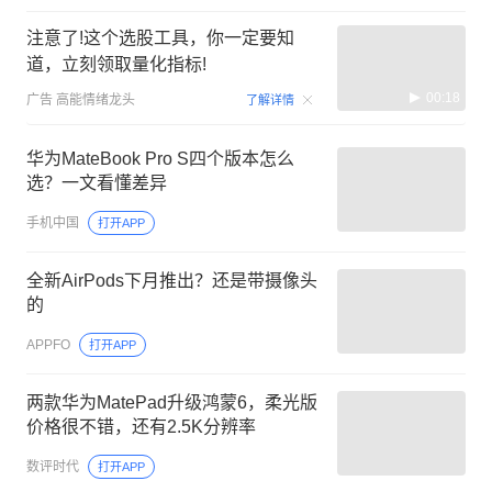
注意了!这个选股工具，你一定要知
道，立刻领取量化指标!
00:18
广告
高能情绪龙头
了解详情
华为MateBook Pro S四个版本怎么
选？一文看懂差异
手机中国
打开APP
全新AirPods下月推出？还是带摄像头
的
APPFO
打开APP
两款华为MatePad升级鸿蒙6，柔光版
价格很不错，还有2.5K分辨率
数评时代
打开APP