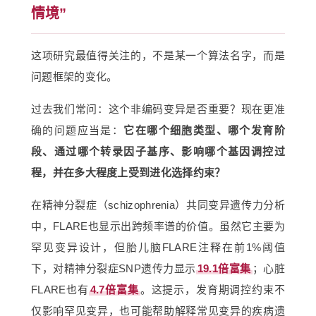
情境”
这项研究最值得关注的，不是某一个算法名字，而是
问题框架的变化。
过去我们常问：这个非编码变异是否重要？现在更准
确的问题应当是：
它在哪个细胞类型、哪个发育阶
段、通过哪个转录因子基序、影响哪个基因调控过
程，并在多大程度上受到进化选择约束？
在精神分裂症（schizophrenia）共同变异遗传力分析
中，FLARE也显示出跨频率谱的价值。虽然它主要为
罕见变异设计，但胎儿脑FLARE注释在前1%阈值
下，对精神分裂症SNP遗传力显示
19.1倍富集
；心脏
FLARE也有
4.7倍富集
。这提示，发育期调控约束不
仅影响罕见变异，也可能帮助解释常见变异的疾病遗