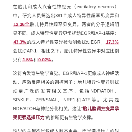
在胎儿和成人兴奋性神经元（excitatory neurons）
中，研究人员筛选出381个成人特异性超罕见变异和
12
36个
胎儿特异性超罕见变异。两者的分子逻辑明
显不同。成人特异性变异更常扰动EGR和AP-1基序：
43.3%
的成人特异性变异被预测会扰动EGR，
17.3%
会扰动AP-1；相比之下，胎儿特异性变异中对应比例
只有
1.5%
和
0.02%
。
这符合发育生物学直觉。EGR和AP-1更像成人神经活
动、应激反应相关的调控因子；胎儿特异性变异则扰
动更广泛的发育相关基序，包括NDF/ATOH、
SP/KLF、ZEB/SNAI、NRF1和ATF等。尤其是
NDF/ATOH与神经分化相关，这让“
胎儿脑调控变异承
受更强选择压力
”的推断更有生物学支撑。
这里的关键不是说成人脑不重要，而是选择压力的时