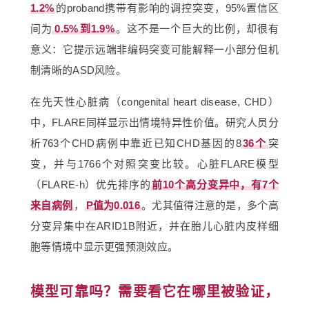
1.2%
的proband携带有影响的调控突变，95%置信区
间为
0.5%
到1.9%
。这不是一个巨大的比例，却很有
意义：它提示远端非编码突变可能解释一小部分但机
制清晰的ASD风险。
在先天性心脏病（congenital heart disease, CHD）
中，FLARE同样显示出情境特异性价值。研究人员分
析763个CHD病例中靠近已知CHD基因的8
36个
突
变，并与1766个对照突变比较。心脏FLARE模型
（FLARE-h）优先排序的
前10个高分变异中，有7个
来自病例
，
P值为0.016
。尤其值得注意的是，多个高
分变异集中在ARID1B附近，并在胎儿心脏内皮样细
胞等情境中显示更强预测效应。
模型可靠吗？需要看它在哪里被验证，