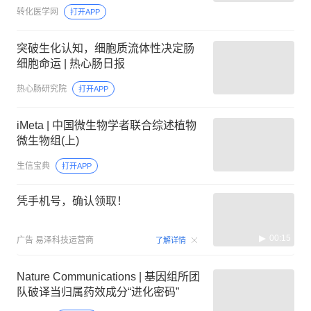
转化医学网
打开APP
突破生化认知，细胞质流体性决定肠
细胞命运 | 热心肠日报
热心肠研究院
打开APP
iMeta | 中国微生物学者联合综述植物
微生物组(上)
生信宝典
打开APP
凭手机号，确认领取！
00:15
广告
易泽科技运营商
了解详情
Nature Communications | 基因组所团
队破译当归属药效成分“进化密码”