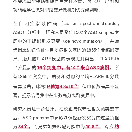
不要求每个疾病都拥有巨大样本量，也能基于序列和
功能组学信息对罕见变异做机制优先级判断。
在自闭症谱系障碍（autism spectrum disorder,
ASD）分析中，研究人员聚焦1902个ASD simplex家
庭中的非编码新发突变（de novo mutation），并筛
选出靠近综合征性自闭症相关基因的1855个非编码变
异。胎儿脑FLARE模型的表现尤其突出：FLARE-fb
评分最高的
16个突变中，有14个来自ASD病例
。所
有1855个突变中，病例和对照的平均FLARE-fb分数
−3
差异显著，t检验
P值为6.8×10
；但中位数差异不显
著，提示信号集中在少数高分离群变异中。
研究人员进一步估计，在校正与保守性相关的突变率
后，ASD proband中高影响调控新发突变的过量负担
为
34个
，而兄弟姐妹匹配对照中为
10.8个
；对应
约