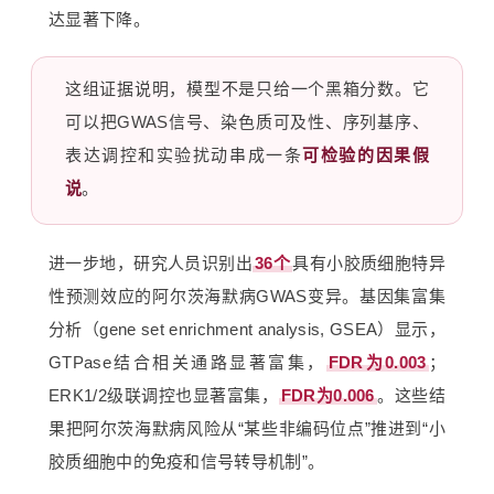
达显著下降。
这组证据说明，模型不是只给一个黑箱分数。它
可以把GWAS信号、染色质可及性、序列基序、
表达调控和实验扰动串成一条
可检验的因果假
说
。
进一步地，研究人员识别出
36个
具有小胶质细胞特异
性预测效应的阿尔茨海默病GWAS变异。基因集富集
分析（gene set enrichment analysis, GSEA）显示，
GTPase结合相关通路显著富集，
FDR为0.003
；
ERK1/2级联调控也显著富集，
FDR为0.006
。这些结
果把阿尔茨海默病风险从“某些非编码位点”推进到“小
胶质细胞中的免疫和信号转导机制”。