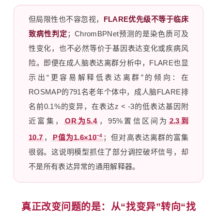
但局限性也不容忽视，
FLARE优先级不等于临床
致病性判定
；ChromBPNet预测的是染色质可及
性变化，也不必然等价于基因表达变化或疾病风
险。即便在成人脑表达离群分析中，FLARE也显
示出“更容易解释低表达离群”的倾向：在
ROSMAP的791名老年个体中，成人脑FLARE排
名前0.1%的变异，在表达z < -3的低表达基因附
近富集，
OR为5.4
，95%置信区间为
2.3到
−4
10.7
，
P值为1.6×10
；但对高表达离群的富集
很弱。这说明模型抓住了部分调控破坏信号，却
不是所有表达异常的通用解释器。
真正改变问题的是：从“找变异”转向“找