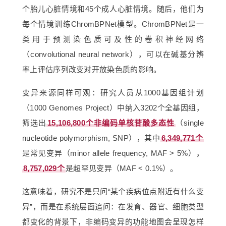
个胎儿心脏情境和45个成人心脏情境。随后，他们为
每个情境训练ChromBPNet模型。ChromBPNet是一
类用于预测染色质可及性的卷积神经网络
（convolutional neural network），可以在碱基分辨
率上评估序列改变对开放染色质的影响。
变异来源同样可观：研究人员从1000基因组计划
（1000 Genomes Project）中纳入3202个全基因组，
筛选出
15,106,800个非编码单核苷酸多态性
（single
nucleotide polymorphism, SNP），其中
6,349,771个
是常见变异（minor allele frequency, MAF > 5%），
8,757,029个
是超罕见变异（MAF < 0.1%）。
这意味着，研究不是只问“某个疾病位点附近有什么变
异”，而是在系统层面追问：在发育、器官、细胞类型
都变化的背景下，非编码变异的功能地图会呈现怎样