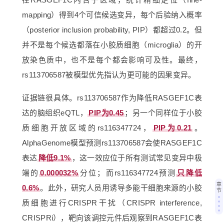
mapping）得到4个可信候选变异，每个后验纳入概率
（posterior inclusion probability, PIP）都超过0.2。但
并不是每个候选都落在小胶质细胞（microglia）的开
放染色质中，也不是每个都会影响可及性。最终，
rs113706587被模型优先指认为更可能的因果变异。
证据链很具体。rs113706587作为降低RASGEF1C表
达的脑组织eQTL，
PIP为0.45
；另一个同样位于小胶
质细胞开放区域的rs116347724，
PIP为0.21
。
AlphaGenome模型预测rs113706587会使RASGEF1C
表达
降低9.1%
，这一效应位于所有测试常见变异中极
端的
0.000032%
分位；而rs116347724预测
只降低
章
0.6%
。此外，研究人员用诱导多能干细胞来源的小胶
节
质细胞进行CRISPR干扰（CRISPR interference,
CRISPRi），靶向该调控元件后观察到RASGEF1C表