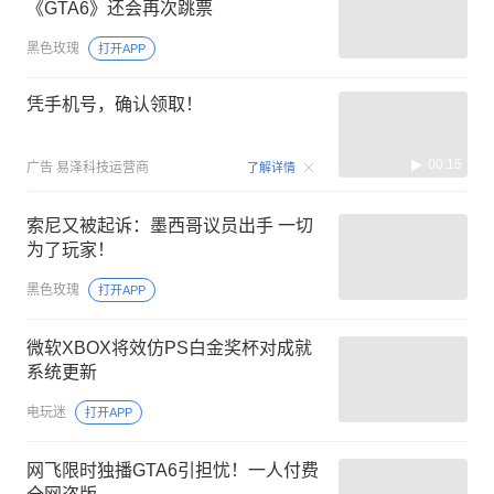
《GTA6》还会再次跳票
黑色玫瑰
打开APP
凭手机号，确认领取！
00:15
广告
易泽科技运营商
了解详情
索尼又被起诉：墨西哥议员出手 一切
为了玩家！
黑色玫瑰
打开APP
微软XBOX将效仿PS白金奖杯对成就
系统更新
电玩迷
打开APP
网飞限时独播GTA6引担忧！一人付费