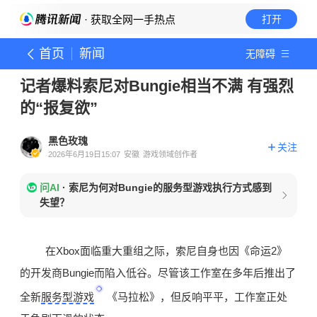
· 获取全网一手热点
打开
首页
新闻
无障碍
记者爆料索尼对Bungie相当不满 有强烈
的“报复欲”
黑色玫瑰
关注
2026年6月19日15:07
安徽
游戏领域创作者
问AI
·
索尼为何对Bungie的服务型游戏执行方式感到
失望？
在Xbox面临重大重组之际，索尼自身也因《命运2》
的开发商Bungie而陷入低谷。尽管该工作室在多年后推出了
全新
服务型游戏
《马拉松》，但反响平平，工作室正处