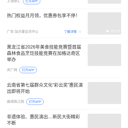
上海徐汇
打开APP
热门权益月月领，优惠券包享不停！
00:15
广告
加点量会员中心
了解详情
黑龙江省2026年美食技能竞赛暨首届
森林食品烹饪技能竞赛在加格达奇区
举办
央广网
打开APP
云南省第七届群众文化“彩云奖”惠民演
出即将开始
曲靖珠江网
打开APP
非遗体验、惠民演出…新民大街精彩
不断