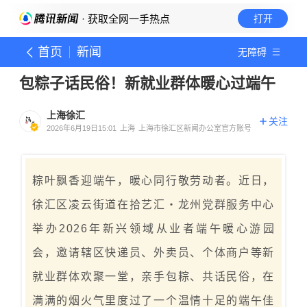
· 获取全网一手热点
打开
首页
新闻
无障碍
包粽子话民俗！新就业群体暖心过端午
上海徐汇
关注
2026年6月19日15:01
上海
上海市徐汇区新闻办公室官方账号
粽叶飘香迎端午，暖心同行敬劳动者。近日，
徐汇区凌云街道在拾艺汇・龙州党群服务中心
举办2026年新兴领域从业者端午暖心游园
会，邀请辖区快递员、外卖员、个体商户等新
就业群体欢聚一堂，亲手包粽、共话民俗，在
满满的烟火气里度过了一个温情十足的端午佳