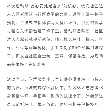
本次活动以“此心安处是吾乡”为核心，依托社区达
人志愿者团队与社区食堂的力量，设置了端午粽子
预制、沉浸式包粽体验两大特色环节，把民俗传承
与暖心关怀都包进了粽子里。活动筹备阶段，社区
达人志愿者就提前就位，精心挑选粽叶、糯米、蜜
枣、红豆等新鲜食材，手工包制了80个经典口味粽
子，再交由社区食堂统一烹煮、保温存放，为现场
品鉴做好了充足准备。
活动当日，党群服务中心里处处弥漫着粽叶与糯米
的清香。沉浸式包粽体验区中，社区达人志愿者化
身民俗讲师，手把手向到场的快递小哥、外卖配送
员示范折粽叶、填米放馅、缠绕捆扎等包粽技巧，