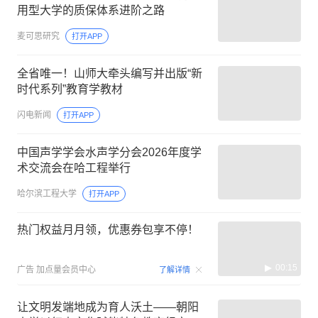
用型大学的质保体系进阶之路
麦可思研究
打开APP
全省唯一！山师大牵头编写并出版“新
时代系列”教育学教材
闪电新闻
打开APP
中国声学学会水声学分会2026年度学
术交流会在哈工程举行
哈尔滨工程大学
打开APP
热门权益月月领，优惠券包享不停！
00:15
广告
加点量会员中心
了解详情
让文明发端地成为育人沃土——朝阳