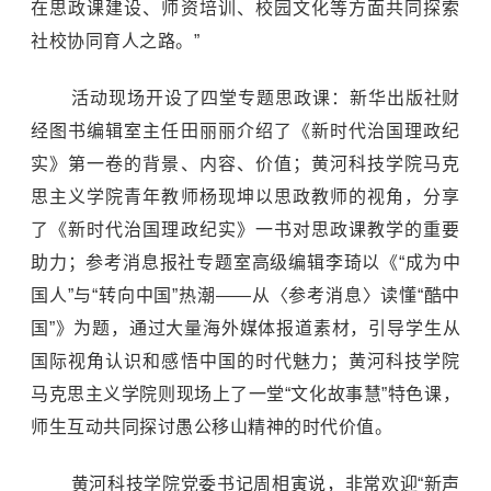
在思政课建设、师资培训、校园文化等方面共同探索
社校协同育人之路。”
活动现场开设了四堂专题思政课：新华出版社财
经图书编辑室主任田丽丽介绍了《新时代治国理政纪
实》第一卷的背景、内容、价值；黄河科技学院马克
思主义学院青年教师杨现坤以思政教师的视角，分享
了《新时代治国理政纪实》一书对思政课教学的重要
助力；参考消息报社专题室高级编辑李琦以《“成为中
国人”与“转向中国”热潮——从〈参考消息〉读懂“酷中
国”》为题，通过大量海外媒体报道素材，引导学生从
国际视角认识和感悟中国的时代魅力；黄河科技学院
马克思主义学院则现场上了一堂“文化故事
慧
”特色课，
师生互动共同探讨愚公移山精神的时代价值。
黄河科技学院党委书记周相寅说，非常欢迎“新声