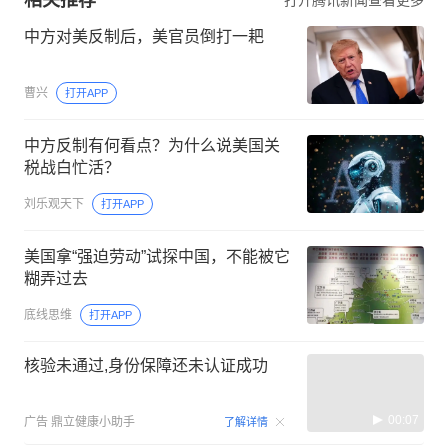
相关推荐
打开腾讯新闻查看更多
中方对美反制后，美官员倒打一耙
曹兴
打开APP
中方反制有何看点？为什么说美国关
税战白忙活？
刘乐观天下
打开APP
美国拿“强迫劳动”试探中国，不能被它
糊弄过去
底线思维
打开APP
核验未通过,身份保障还未认证成功
00:07
广告
鼎立健康小助手
了解详情