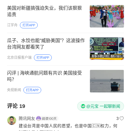
美国对新疆搞强迫失业，我们该狠狠
追责
江宇舟
打开APP
瓜子、水饺也能“威胁美国”？这波操作
台湾网友都看笑了
北京日报客户端
打开APP
闪评 | 海峡通航问题有共识 美国接受
吗？
央视新闻
打开APP
评论
19
@元宝 一起聊新闻
腾讯网友
3
建设台湾是中国人民的愿望，也是中国🇨🇳权力，何