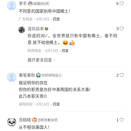
李平
6
不同意的国家别用中国稀土！
广东网友
6月19日
回复
清风自来
3
你说的对✓，全世界就只有中国有稀土，谁不同
意.就不给他稀土。
陕西网友
6月19日
回复
展开更多回复
秉笔春秋
2
我证明你的存在
但你的职责是办好中美两国的关系大事/
此乃本职天责O
湖南网友
6月19日
回复
亮精精
1
从不相信美国人！