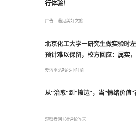
行体验！
广告
遇见美好文旅
北京化工大学一研究生做实验时左
预计难以保留，校方回应：属实，
爱济南
6评论
5小时前
从“治愈”到“擦边”，当“情绪价值
观察者网
188评论
昨天