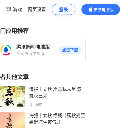
游戏
网页设置
登录
安装电脑版
内容更精彩
门应用推荐
腾讯新闻·电脑版
点击下载
全网热点早知道
者其他文章
海报｜立秋 夏意犹未尽 忽
觉秋已来
-4小时前
海报｜立秋 梧桐叶落秋光至
暑退凉生爽气开