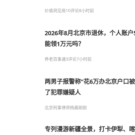
价值洞见局
10评论
8小时前
2026年8月北京市退休，个人账户
能领1万元吗？
养老百事通
3评论
7小时前
两男子报警称“花6万办北京户口
了犯罪嫌疑人
北京刑事律师杨晨
刚刚
专列漫游新疆全景，打卡伊犁、喀