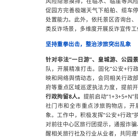
风险隐患摸排，在临水、临崖等风
促园方完善极端天气下船舶、缆车
处置能力。此外，依托景区咨询台、
类反诈场景，多维度开展反诈宣传工
坚持重拳出击，整治涉旅突出乱象
针对非法“一日游”、皇城游、公园景
队，开展精准打击。固化“公安+行政”
映和网络舆情动态，会同相关行政
府
等重点区域巡逻执法力度，提前
行政拘留8人。
提前启动“1+3+5
社门市和全市重点涉旅购物店，开
象。工作中，积极发挥“公安+行政
对前往中心区旅行团提示，通报诈骗
醒相关旅行社及行业从业者，共同遵