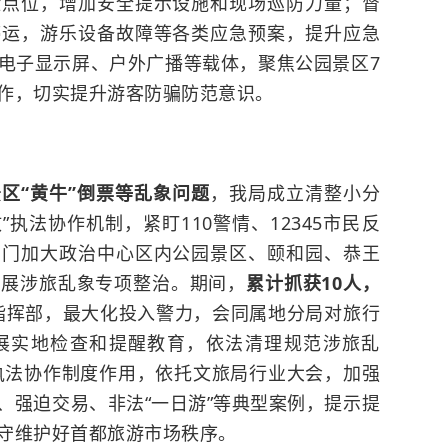
险点位，增加安全提示设施和现场巡防力量；督
停运，游乐设备故障等各类应急预案，提升应急
电子显示屏、户外广播等载体，聚焦公园景区7
作，切实提升游客防骗防范意识。
区“黄牛”倒票等乱象问题
，我局成立清整小分
执法协作机制，紧盯110警情、12345市民反
部门加大政治中心区内公园景区、
颐和园
、
恭王
开展涉旅乱象专项整治。期间，
累计抓获10人，
+N”指挥部，最大化投入警力，会同属地分局对旅行
展实地检查和提醒教育，依法清理规范涉旅乱
”执法协作制度作用，依托文旅局行业大会，加强
、强迫交易、非法“一日游”等典型案例，提示提
守维护好首都旅游市场秩序。