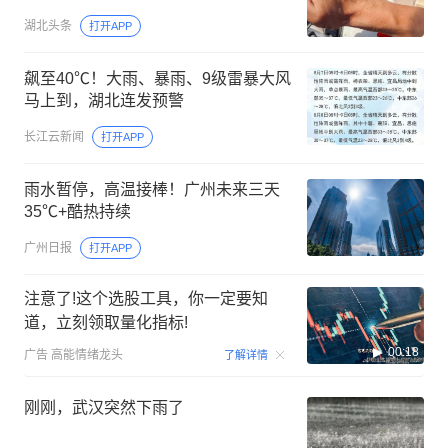
湖北头条
打开APP
飙至40℃！大雨、暴雨、9级雷暴大风
马上到，湖北连发预警
长江云新闻
打开APP
雨水暂停，高温接棒！广州未来三天
35℃+酷热持续
广州日报
打开APP
注意了!这个选股工具，你一定要知
道，立刻领取量化指标!
00:18
广告
高能情绪龙头
了解详情
刚刚，武汉突然下雨了