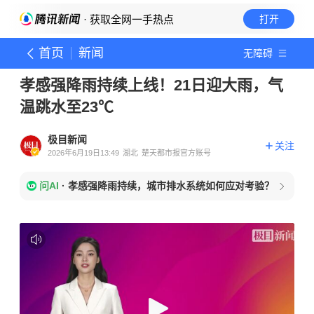
· 获取全网一手热点
打开
首页
新闻
无障碍
孝感强降雨持续上线！21日迎大雨，气
温跳水至23℃
极目新闻
关注
2026年6月19日13:49
湖北
楚天都市报官方账号
问AI
·
孝感强降雨持续，城市排水系统如何应对考验？