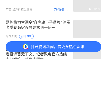
00:09
广告
易泽科技运营商
了解详情
网购格力空调变“容声旗下子品牌” 消费
者质疑商家误导要求退一赔三
海报新闻
打开APP
打开
腾讯新闻，看更多热点资讯
护舒宝卫生巾藏黑褐色不明物，消费
者投诉暂无下文，记者致电官方热线
未获解答，邮件未回复
江南都市报
打开APP
暂时无法评论
评论
1
1
分享
“福州中通快递员辱骂顾客”后续：站点
负责人已向当事人道歉并给予赔偿
新黄河
打开APP
意见反馈
举报中心
隐私政策