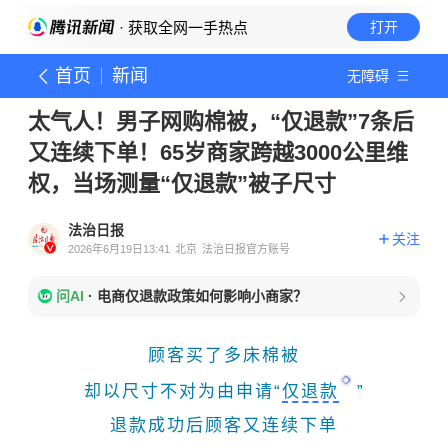
· 获取全网一手热点
打开
首页
新闻
无障碍
太气人！男子网购棉被，“仅退款”7条后
又连续下单！65岁商家跨越3000公里维
权，当场测量“仅退款”被子尺寸
法治日报
关注
2026年6月19日13:41
北京
法治日报官方账号
问AI
·
电商仅退款政策如何影响小商家？
顾客买了多床棉被
却以尺寸不对为由申请“
仅退款
”
退款成功后顾客又连续下单