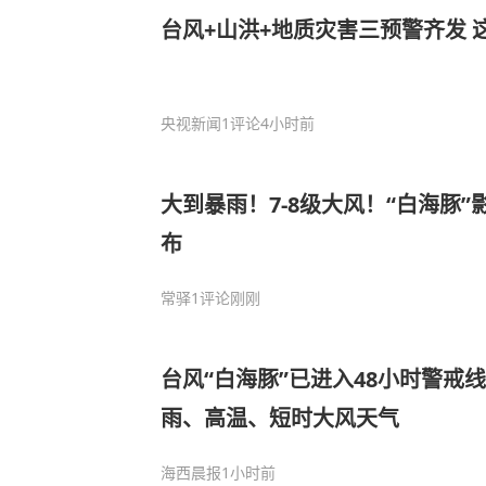
台风+山洪+地质灾害三预警齐发 
央视新闻
1评论
4小时前
大到暴雨！7-8级大风！“白海豚
布
常驿
1评论
刚刚
台风“白海豚”已进入48小时警戒
雨、高温、短时大风天气
海西晨报
1小时前