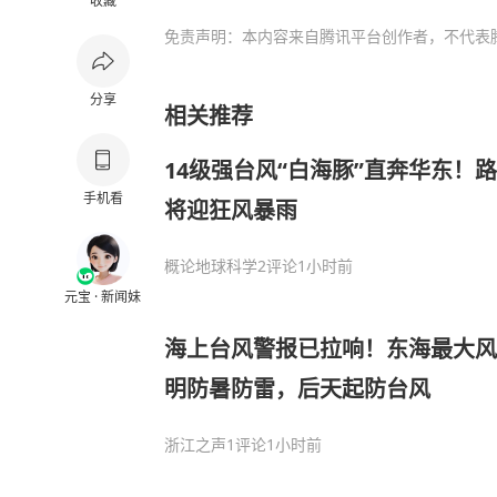
收藏
免责声明：本内容来自腾讯平台创作者，不代表
分享
相关推荐
14级强台风“白海豚”直奔华东！
手机看
将迎狂风暴雨
概论地球科学
2评论
1小时前
元宝 · 新闻妹
海上台风警报已拉响！东海最大风
明防暑防雷，后天起防台风
浙江之声
1评论
1小时前