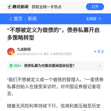
· 获取全网一手热点
打开
首页
新闻
无障碍
“不想被定义为做债的”，债券私募开启
多策略转型
九派财经
关注
2026年6月19日13:32
湖北
九派财经官方账号
问AI
·
债券私募为何集体撕掉固收标签？
“我们不想被定义成一个做债的管理人。”一家债券
私募创始人在接受采访时，对中国证券报记者坦
言。
随着无风险利率持续下行，信用利差压缩至历史