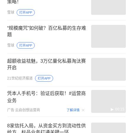
策略！
雪球
打开APP
“规模魔咒”如何破？百亿私募的生存难
题
雪球
打开APP
超额收益祛魅，3万亿量化私募淘汰赛
开启
21世纪经济报道
打开APP
凭本人手机号：验证后获取！#运营商
业务
00:15
广告
云启创想运营商
了解详情
8家信托入局，从资金买方到流动性供
给方，标品业务打通关键一环