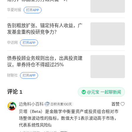
华夏时报
打开APP
告别粗放扩张、锚定持有人收益，广
发基金重构投研竞争力？
中访网
打开APP
债券投顾业务规则出台，出具投资建
议，单券持仓不得超过25%
财联社
打开APP
评论
1
@元宝 一起聊新闻
边角料小百科
首赞
贝塔（Beta）是金融学中衡量资产或投资组合相对市
场整体波动性的指标，数值大于1表示波动高于市场，
代表系统性风险🙋