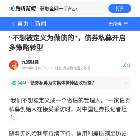
· 获取全网一手热点
打开
首页
新闻
无障碍
“不想被定义为做债的”，债券私募开启
多策略转型
九派财经
关注
2026年6月19日13:32
湖北
九派财经官方账号
问AI
·
债券私募为何集体撕掉固收标签？
“我们不想被定义成一个做债的管理人。”一家债券
私募创始人在接受采访时，对中国证券报记者坦
言。
随着无风险利率持续下行，信用利差压缩至历史