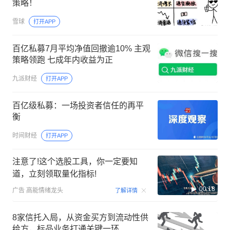
策略！
雪球
打开APP
百亿私募7月平均净值回撤逾10% 主观
策略领跑 七成年内收益为正
九派财经
打开APP
百亿级私募：一场投资者信任的再平
衡
时间财经
打开APP
注意了!这个选股工具，你一定要知
道，立刻领取量化指标!
00:18
广告
高能情绪龙头
了解详情
8家信托入局，从资金买方到流动性供
给方，标品业务打通关键一环