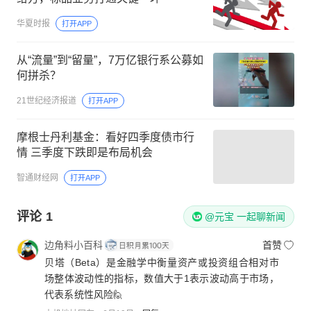
华夏时报
打开APP
从“流量”到“留量”，7万亿银行系公募如
何拼杀？
21世纪经济报道
打开APP
摩根士丹利基金：看好四季度债市行
情 三季度下跌即是布局机会
智通财经网
打开APP
评论
1
@元宝 一起聊新闻
边角料小百科
首赞
贝塔（Beta）是金融学中衡量资产或投资组合相对市
场整体波动性的指标，数值大于1表示波动高于市场，
代表系统性风险🙋