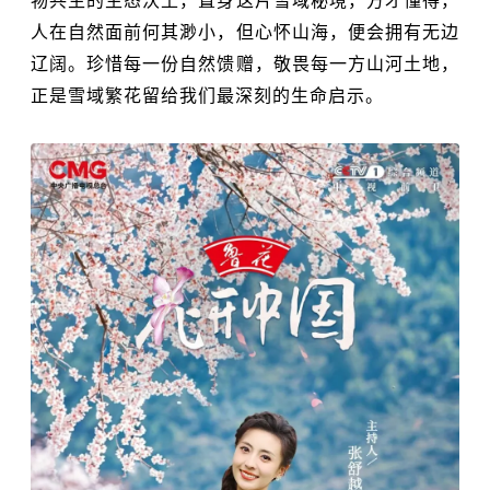
物共生的生态沃土，置身这片雪域秘境，方才懂得，
人在自然面前何其渺小，但心怀山海，便会拥有无边
辽阔。珍惜每一份自然馈赠，敬畏每一方山河土地，
正是雪域繁花留给我们最深刻的生命启示。