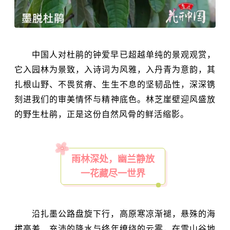
中国人对杜鹃的钟爱早已超越单纯的景观观赏，
它入园林为景致，入诗词为风雅，入丹青为意韵，其
扎根山野、不畏贫瘠、生生不息的坚韧品性，深深镌
刻进我们的审美情怀与精神底色。林芝崖壁迎风盛放
的野生杜鹃，正是这份自然风骨的鲜活缩影。
雨林深处，幽兰静放
一花藏尽一世界
沿扎墨公路盘旋下行，高原寒凉渐褪，悬殊的海
拔高差、充沛的降水与终年缭绕的云雾，在雪山谷地