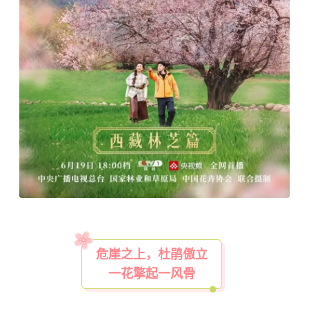
危崖之上，杜鹃傲立
一花擎起一风骨