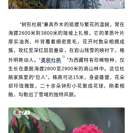
“树形杜鹃”兼具乔木的挺拔与繁花的温婉，常在
海拔2600米到3800米的陡坡上扎根，它的革质叶片
厚实油亮、叶背覆着细密茸毛，花开时数朵相拥成
簇，玫红至深红层层叠染，在岩山残雪的映衬下，格
外明艳动人。“
墨脱杜鹃
”为西藏特有珍稀物种，仅
生长在墨脱海拔2800至2900米的高山林中。这位杜
鹃家族里的“巨人”，株高可达15米，身姿雄健，花朵
却玲珑雅致，二十余朵钟形小花聚成花球，刚柔相
融，勾勒出了雪域的独特风貌。