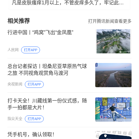
凡是皮肤瘙痒1月以上，不管皮痒多久了，牢记此法，快！准！狠！
相关推荐
打开腾讯新闻查看更多
行进中国丨“鸡窝”飞出“金凤凰”
人民网
打开APP
总台记者探访丨坦桑尼亚草原热气球
之旅 不同视角观赏角马渡河
央视新闻
打开APP
打卡天全！川藏线第一份仪式感，随
手一拍都是大片！
指尖天全
打开APP
凭手机号，确认领取！