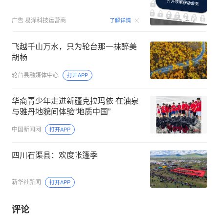
00:15
广告
易泽科技运营商
了解详情
飞越千山万水，只为轮台那一抹醉美
胡杨
轮台县融媒体中心
打开APP
华裔青少年走进新疆克拉玛依 在油泉
与雅丹地貌间体验“地质中国”
中国新闻网
打开APP
四川石渠县：欢度帐篷季
新华社新闻
打开APP
评论