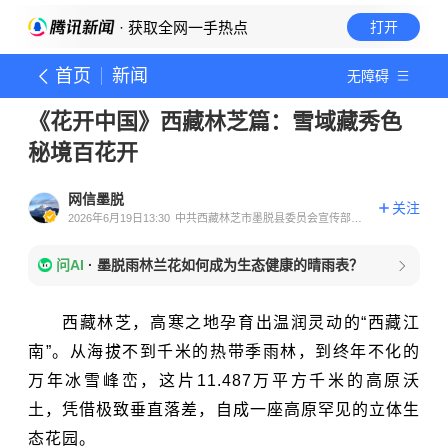
· 获取全网一手热点
打开
首页
新闻
无障碍
《花开中国》西藏林芝篇：雪域藏秀色
秘境百花开
网信墨脱
关注
2026年6月19日13:30
中共西藏林芝市墨脱县委员会宣传部官
方账号
问AI
·
墨脱雨林兰花如何成为生态健康的晴雨表？
西藏林芝，高寒之地孕育出温润灵动的“西藏江
南”。从海拔不到千米的热带季雨林，到终年不化的
万年冰雪峰峦，这片11.487万平方千米的高原沃
土，凭借极致垂直落差，自成一座高原罕见的立体生
态花园。