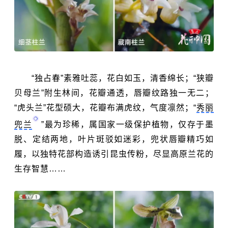
“
独占春
”素雅吐蕊，花白如玉，清香绵长；“狭瓣
贝母兰”附生林间，花瓣通透，唇瓣纹路独一无二；
“虎头兰”花型硕大，花瓣布满虎纹，气度凛然；“
秀丽
兜兰
”最为珍稀，属国家一级保护植物，仅存于墨
脱、定结两地，叶片斑驳如迷彩，兜状唇瓣精巧如
履，以独特花部构造诱引昆虫传粉，尽显高原兰花的
生存智慧……