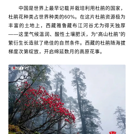
中国是世界上最早记载并栽培利用杜鹃的国家，
杜鹃花种类占世界种类的60%。在这片杜鹃资源极为
丰富的土地上，西藏雅鲁藏布江河谷尤为得天独厚
——这里气候温润、酸性土壤肥沃，为“高山杜鹃”的
繁衍生长造就了绝佳的自然条件。西藏的杜鹃随海拔
梯度次第绽放，开启绵延数月的高原花事。