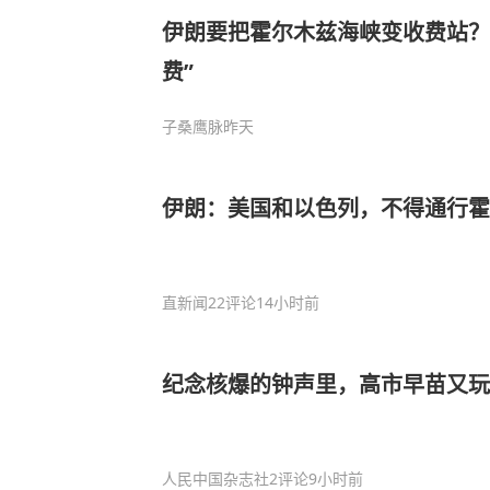
伊朗要把霍尔木兹海峡变收费站？
费”
子桑鹰脉
昨天
伊朗：美国和以色列，不得通行霍
直新闻
22评论
14小时前
纪念核爆的钟声里，高市早苗又玩
人民中国杂志社
2评论
9小时前