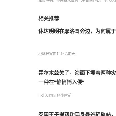
相关推荐
休达明明在摩洛哥旁边，为何属于
地球档案馆
14评论
前天
霍尔木兹关了，海面下埋着两种灾
一种在“静悄悄入侵”
小北聊国际
14小时前
泰国王子提帮功现身曼谷轻轨站，