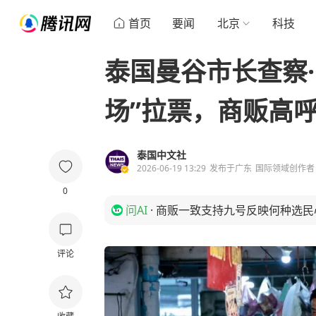
首页
要闻
北京
科技
泰国曼谷市长查察·
场”拉票，商贩高呼
泰国中文社
2026-06-19 13:29
发布于
广东
国际领域创作者
0
问AI
·
商贩一致支持九号反映何种选民
评论