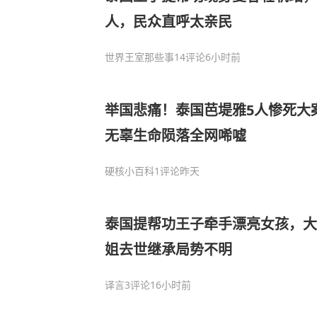
人，民众直呼太亲民
世界王室那些事
14评论
6小时前
举国悲痛！泰国芭堤雅5人惨死大
无辜生命陨落全网唏嘘
硬核小百科
1评论
昨天
泰国提帮功王子牵手漂亮女孩，大
姐去世继承局势不明
译言
3评论
16小时前