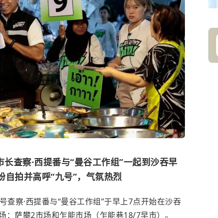
市长查察·西提番与“曼谷工作组”一起到沙吞早
纷纷自拍并高呼“九号”，气氛热烈
人九号查察·西提番与“曼谷工作组”于早上7点开始在沙吞
：萨攀2市场和乍能市场（乍能巷18/7早市）。