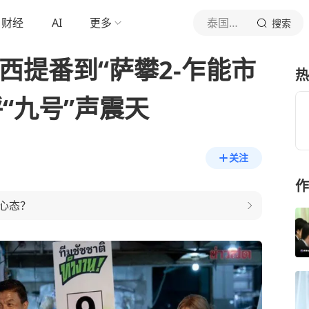
财经
AI
更多
泰国中文社
搜索
西提番到“萨攀2-乍能市
热
“九号”声震天
关注
作
心态？