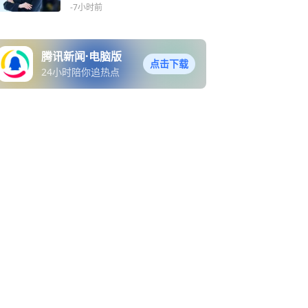
C会议消除壁垒
-7小时前
腾讯新闻·电脑版
点击下载
24小时陪你追热点