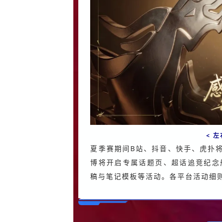
< 
夏季赛期间B站、抖音、快手、虎扑
博将开启专属话题页、超话追竞纪念
稿与笔记模板等活动。各平台活动细