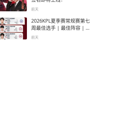
前天
2026KPL夏季赛常规赛第七
周最佳选手 | 最佳阵容 | 新
锐选手排行榜单公布！
前天