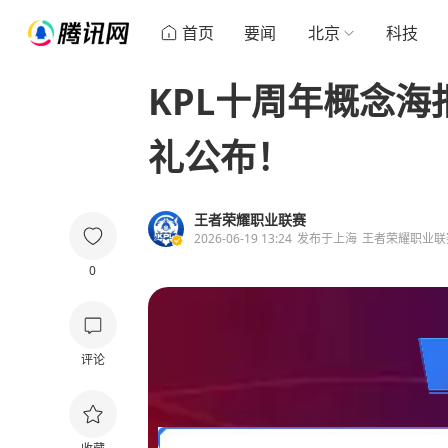
首页
要闻
北京
科技
KPL十周年概念海报
礼公布！
王者荣耀职业联赛
2026-06-19 13:24
发布于
上海
王者荣耀职业联
0
评论