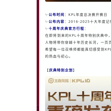
✨
公布时间
：KPL年度总决赛开赛日
✨
公布内容
：
2016-2025十大年度
✨
十周年庆典官方行程
：
在即将到来的KPL十周年特别庆典中
人物将带你穿越十年历史长河，一页页
希望每一位召唤师都能真切感受到KP
的热血与初心。
【
庆典特别企划
】