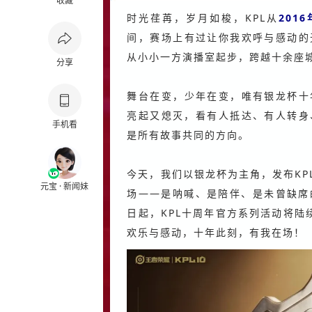
收藏
时光荏苒，岁月如梭，KPL从
201
间，赛场上有过让你我欢呼与感动的
从小小一方演播室起步，跨越十余座
分享
舞台在变，少年在变，唯有银龙杯十
亮起又熄灭，看有人抵达、有人转身
手机看
是所有故事共同的方向。
今天，我们以银龙杯为主角，发布KP
元宝 · 新闻妹
场——是呐喊、是陪伴、是未曾缺席
日起，KPL十周年官方系列活动将陆
欢乐与感动，十年此刻，有我在场！