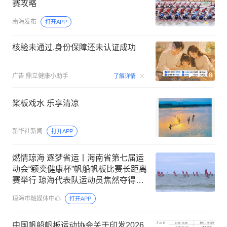
赛攻略
南海发布
打开APP
核验未通过,身份保障还未认证成功
00:08
广告
鼎立健康小助手
了解详情
桨板戏水 乐享清凉
新华社新闻
打开APP
燃情琼海 逐梦省运丨海南省第七届运
动会“颖奕健康杯”帆船帆板比赛长距离
赛举行 琼海代表队运动员焦然夺得帆
船女子OP级金牌
琼海市融媒体中心
打开APP
中国帆船帆板运动协会关于印发2026